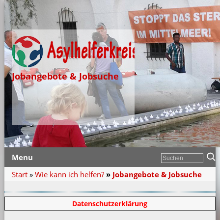
Jobangebote & Jobsuche
Menu
Start
»
Wie kann ich helfen?
»
Jobangebote & Jobsuche
Datenschutzerklärung