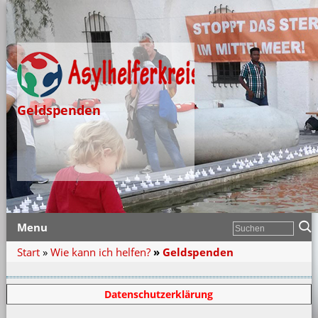
Geldspenden
Menu
Start
»
Wie kann ich helfen?
»
Geldspenden
Datenschutzerklärung